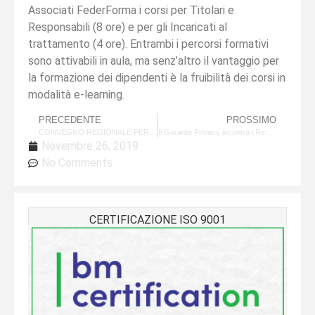
Associati FederForma i corsi per Titolari e
Responsabili (8 ore) e per gli Incaricati al
trattamento (4 ore). Entrambi i percorsi formativi
sono attivabili in aula, ma senz’altro il vantaggio per
la formazione dei dipendenti è la fruibilità dei corsi in
modalità e-learning.
PRECEDENTE
PROSSIMO
CONVEGNO REGIONALE PER I CONSULENTI DEL LAVORO 15 MAGGIO 2018 ORE 14-18 PRESSO L’AUDITORIUM DON BOSCO IN VIA M. GIOIA, 48 MILANO
Il Garante Privacy incontra i Responsabili della Protezione dei Dati il 24/05/18 a Bologna
Novembre 26, 2019
No Comments
CERTIFICAZIONE ISO 9001